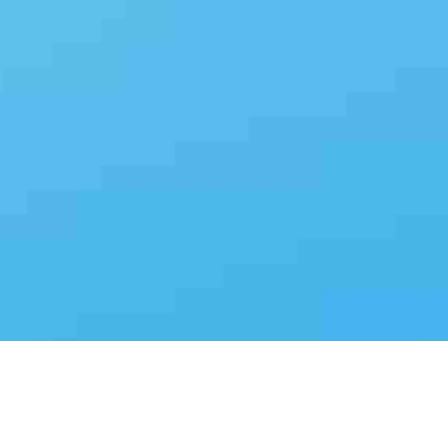
车智见
。。 其解析海量车书的效率比传统方式提升 500%，，，能快速处理大量资料；回答用户问题的准确率高达 90%。。。。故障诊断方面，，，车智见可智能判断车辆问题，，将从接车、、、、预检到输出维修报告的时间缩短50%，，，，并提供7